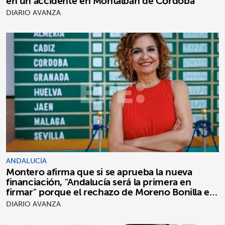
en un accidente en Montalbán de Córdoba
DIARIO AVANZA
ANDALUCÍA
Montero afirma que si se aprueba la nueva
financiación, "Andalucía será la primera en
firmar" porque el rechazo de Moreno Bonilla es
"puro postureo"
DIARIO AVANZA