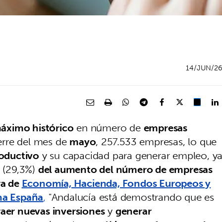
14/JUN/2
áximo histórico
en número de
empresas
erre del mes de
mayo
, 257.533 empresas, lo que
roductivo
y su capacidad para generar empleo, y
(29,3%)
del aumento del número de empresas
ra de
Economía, Hacienda, Fondos Europeos y
na España
,
"Andalucía está demostrando que es
raer nuevas inversiones
y
generar