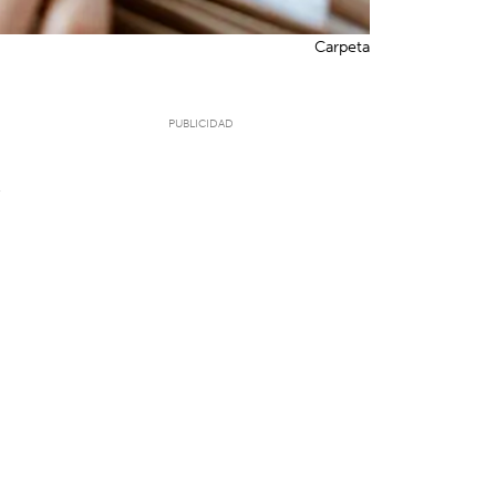
Carpeta
6
a