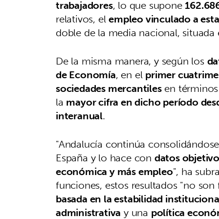
trabajadores
, lo que supone
162.68
relativos, el
empleo vinculado a esta
doble de la media nacional, situada 
De la misma manera, y según los
da
de Economía
, en el
primer cuatrime
sociedades mercantiles
en términos 
la
mayor cifra en dicho período des
interanual
.
"Andalucía continúa consolidándos
España y lo hace con
datos objetiv
económica y más empleo
", ha sub
funciones, estos resultados "no son 
basada en la estabilidad institucional
administrativa
y una
política económ