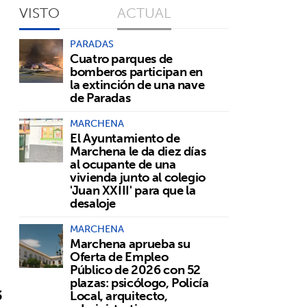
VISTO
ACTUAL
PARADAS
Cuatro parques de
bomberos participan en
la extinción de una nave
de Paradas
MARCHENA
El Ayuntamiento de
Marchena le da diez días
al ocupante de una
vivienda junto al colegio
'Juan XXIII' para que la
desaloje
MARCHENA
Marchena aprueba su
Oferta de Empleo
Público de 2026 con 52
plazas: psicólogo, Policía
3
Local, arquitecto,