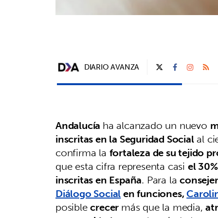
DIARIO AVANZA
Andalucía
ha alcanzado un nuevo
m
inscritas en la Seguridad Social
al ci
confirma la
fortaleza de su tejido p
que esta cifra representa casi
el 30%
inscritas en España
. Para la
conseje
Diálogo Social
en funciones,
Caroli
posible
crecer
más que la media,
at