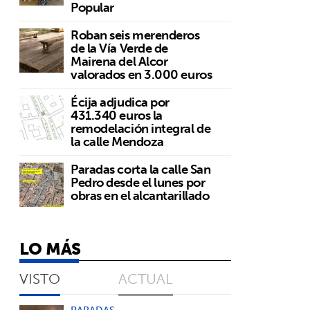
Popular
Roban seis merenderos
de la Vía Verde de
Mairena del Alcor
valorados en 3.000 euros
Écija adjudica por
431.340 euros la
remodelación integral de
o
la calle Mendoza
Paradas corta la calle San
Pedro desde el lunes por
obras en el alcantarillado
LO MÁS
,
VISTO
ACTUAL
PARADAS