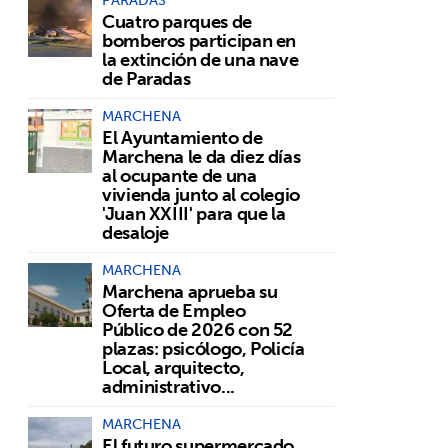
Cuatro parques de
bomberos participan en
la extinción de una nave
de Paradas
MARCHENA
El Ayuntamiento de
Marchena le da diez días
al ocupante de una
vivienda junto al colegio
'Juan XXIII' para que la
desaloje
MARCHENA
Marchena aprueba su
Oferta de Empleo
Público de 2026 con 52
plazas: psicólogo, Policía
Local, arquitecto,
administrativo...
MARCHENA
El futuro supermercado