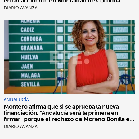
en un accidente en Montalbán de Córdoba
DIARIO AVANZA
ANDALUCÍA
Montero afirma que si se aprueba la nueva
financiación, "Andalucía será la primera en
firmar" porque el rechazo de Moreno Bonilla es
"puro postureo"
DIARIO AVANZA