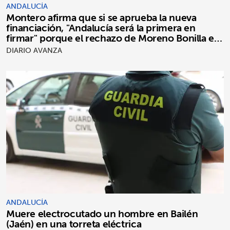
ANDALUCÍA
Montero afirma que si se aprueba la nueva
financiación, "Andalucía será la primera en
firmar" porque el rechazo de Moreno Bonilla es
"puro postureo"
DIARIO AVANZA
ANDALUCÍA
Muere electrocutado un hombre en Bailén
(Jaén) en una torreta eléctrica