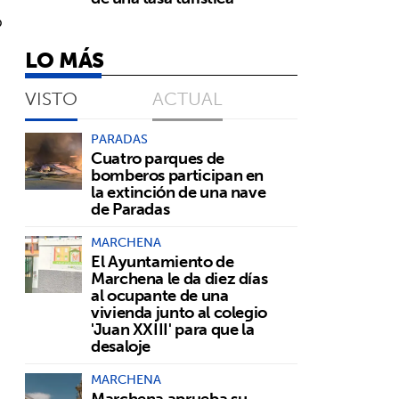
o
LO MÁS
VISTO
ACTUAL
PARADAS
Cuatro parques de
bomberos participan en
la extinción de una nave
de Paradas
MARCHENA
El Ayuntamiento de
a
Marchena le da diez días
al ocupante de una
vivienda junto al colegio
'Juan XXIII' para que la
desaloje
MARCHENA
Marchena aprueba su