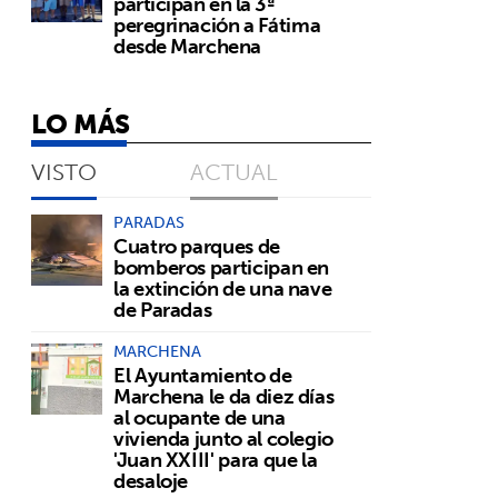
participan en la 3ª
peregrinación a Fátima
desde Marchena
LO MÁS
VISTO
ACTUAL
PARADAS
Cuatro parques de
bomberos participan en
la extinción de una nave
de Paradas
MARCHENA
El Ayuntamiento de
Marchena le da diez días
al ocupante de una
vivienda junto al colegio
'Juan XXIII' para que la
desaloje