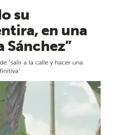
do su
entira, en una
a Sánchez”
“salir a la calle y hacer una
initiva”