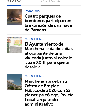
PARADAS
Cuatro parques de
bomberos participan en
la extinción de una nave
de Paradas
MARCHENA
El Ayuntamiento de
Marchena le da diez días
al ocupante de una
vivienda junto al colegio
'Juan XXIII' para que la
desaloje
MARCHENA
Marchena aprueba su
Oferta de Empleo
Público de 2026 con 52
plazas: psicólogo, Policía
Local, arquitecto,
administrativo...