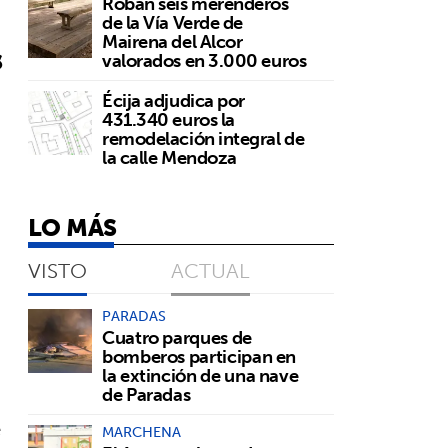
Roban seis merenderos
de la Vía Verde de
Mairena del Alcor
s
valorados en 3.000 euros
Écija adjudica por
431.340 euros la
remodelación integral de
la calle Mendoza
LO MÁS
VISTO
ACTUAL
PARADAS
Cuatro parques de
bomberos participan en
la extinción de una nave
de Paradas
e
MARCHENA