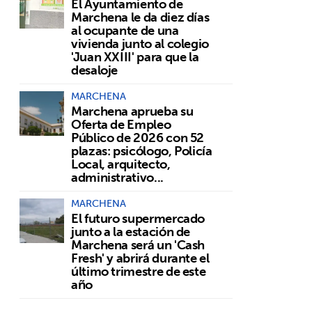
El Ayuntamiento de
Marchena le da diez días
al ocupante de una
vivienda junto al colegio
'Juan XXIII' para que la
desaloje
MARCHENA
Marchena aprueba su
Oferta de Empleo
Público de 2026 con 52
plazas: psicólogo, Policía
Local, arquitecto,
administrativo...
MARCHENA
El futuro supermercado
junto a la estación de
Marchena será un 'Cash
Fresh' y abrirá durante el
último trimestre de este
año