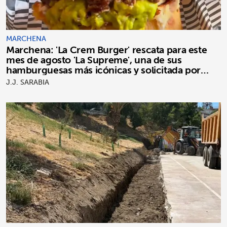
MARCHENA
Marchena: 'La Crem Burger' rescata para este
mes de agosto 'La Supreme', una de sus
hamburguesas más icónicas y solicitada por
clientes
J.J. SARABIA