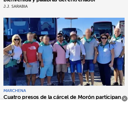
J.J. SARABIA
MARCHENA
Cuatro presos de la cárcel de Morón participan
×
en la 3ª peregrinación a Fátima desde Marchena
J.J. SARABIA