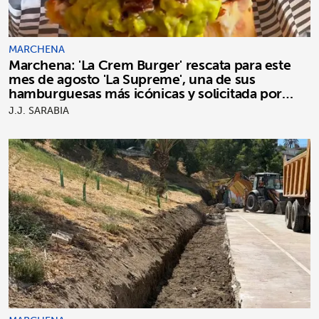
MARCHENA
Marchena: 'La Crem Burger' rescata para este
mes de agosto 'La Supreme', una de sus
hamburguesas más icónicas y solicitada por
clientes
J.J. SARABIA