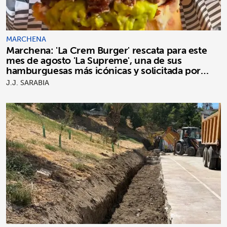
MARCHENA
Marchena: 'La Crem Burger' rescata para este
mes de agosto 'La Supreme', una de sus
hamburguesas más icónicas y solicitada por
clientes
J.J. SARABIA