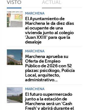
VISTO
ACTUAL
MARCHENA
El Ayuntamiento de
Marchena le da diez días
al ocupante de una
vivienda junto al colegio
'Juan XXIII' para que la
desaloje
MARCHENA
Marchena aprueba su
Oferta de Empleo
Público de 2026 con 52
plazas: psicólogo, Policía
Local, arquitecto,
administrativo...
MARCHENA
El futuro supermercado
junto a la estación de
Marchena será un 'Cash
Fresh' y abrirá durante el