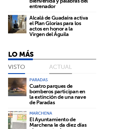
bienvenida y palabras del
entrenador
Alcalá de Guadaíra activa
el Plan Glorias para los
actos en honor a la
Virgen del Águila
LO MÁS
VISTO
ACTUAL
PARADAS
Cuatro parques de
bomberos participan en
la extinción de una nave
de Paradas
MARCHENA
El Ayuntamiento de
Marchena le da diez días