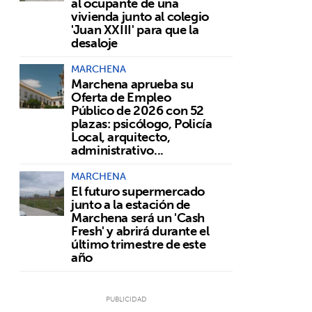
al ocupante de una
vivienda junto al colegio
'Juan XXIII' para que la
desaloje
MARCHENA
Marchena aprueba su
Oferta de Empleo
Público de 2026 con 52
plazas: psicólogo, Policía
Local, arquitecto,
administrativo...
MARCHENA
El futuro supermercado
junto a la estación de
Marchena será un 'Cash
Fresh' y abrirá durante el
último trimestre de este
año