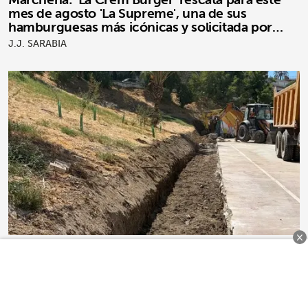
mes de agosto 'La Supreme', una de sus
hamburguesas más icónicas y solicitada por
clientes
J.J. SARABIA
×
MARCHENA
Inversión de 38.150 euros para derribar el muro
del patio exterior del colegio 'Padre Marchena' y
hacer uno nuevo de hormigón
J.J. SARABIA