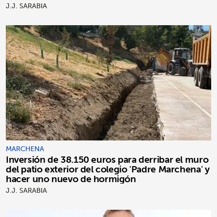
clientes
J.J. SARABIA
MARCHENA
Inversión de 38.150 euros para derribar el muro
del patio exterior del colegio 'Padre Marchena' y
hacer uno nuevo de hormigón
J.J. SARABIA