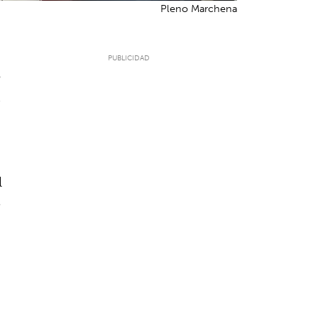
Pleno Marchena
5
l
s