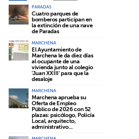
PARADAS
Cuatro parques de
bomberos participan en
la extinción de una nave
de Paradas
MARCHENA
El Ayuntamiento de
Marchena le da diez días
al ocupante de una
vivienda junto al colegio
'Juan XXIII' para que la
desaloje
MARCHENA
Marchena aprueba su
Oferta de Empleo
Público de 2026 con 52
plazas: psicólogo, Policía
Local, arquitecto,
administrativo...
MARCHENA