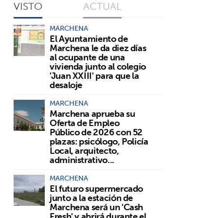
VISTO
ACTUAL
MARCHENA
El Ayuntamiento de
Marchena le da diez días
al ocupante de una
vivienda junto al colegio
'Juan XXIII' para que la
desaloje
MARCHENA
Marchena aprueba su
Oferta de Empleo
Público de 2026 con 52
plazas: psicólogo, Policía
Local, arquitecto,
administrativo...
MARCHENA
El futuro supermercado
junto a la estación de
Marchena será un 'Cash
Fresh' y abrirá durante el