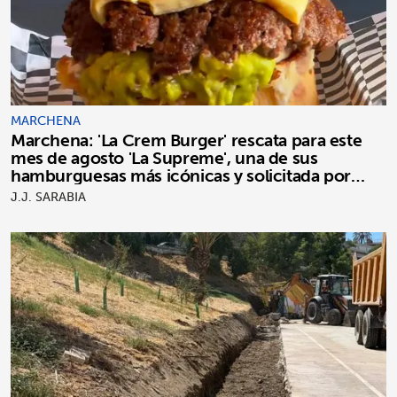
MARCHENA
Marchena: 'La Crem Burger' rescata para este
mes de agosto 'La Supreme', una de sus
hamburguesas más icónicas y solicitada por
clientes
J.J. SARABIA