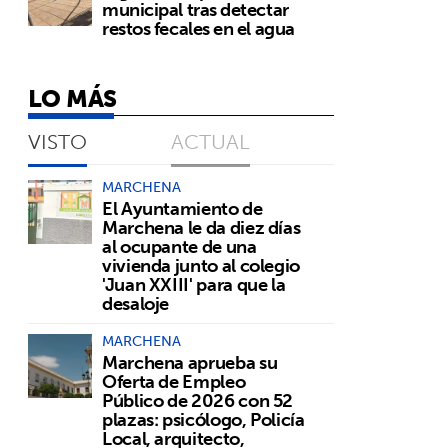
municipal tras detectar
restos fecales en el agua
LO MÁS
VISTO
ACTUAL
MARCHENA
El Ayuntamiento de
Marchena le da diez días
al ocupante de una
vivienda junto al colegio
'Juan XXIII' para que la
desaloje
MARCHENA
Marchena aprueba su
Oferta de Empleo
Público de 2026 con 52
plazas: psicólogo, Policía
Local, arquitecto,