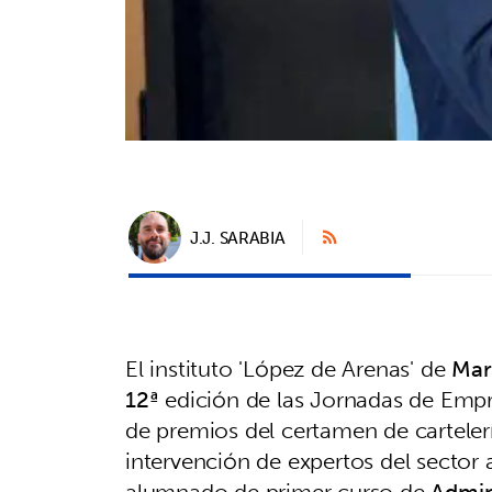
J.J. SARABIA
El instituto 'López de Arenas' de
Mar
12ª
edición de las Jornadas de Empr
de premios del certamen de carteler
intervención de expertos del sector 
alumnado de primer curso de
Admin