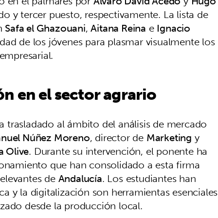
do en el palmarés por
Álvaro David Acedo
y
Hugo
o y tercer puesto, respectivamente. La lista de
n
Safa el Ghazouani
,
Aitana Reina
e
Ignacio
idad de los jóvenes para plasmar visualmente los
 empresarial.
n en el sector agrario
 ha trasladado al ámbito del análisis de mercado
nuel Núñez Moreno
, director de
Marketing
y
a Olive
. Durante su intervención, el ponente ha
cionamiento que han consolidado a esta firma
relevantes de
Andalucía
. Los estudiantes han
a y la digitalización son herramientas esenciales
zado desde la producción local.