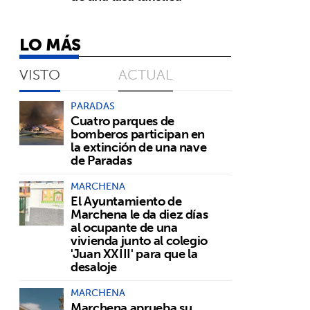
LO MÁS
VISTO
ACTUAL
PARADAS
Cuatro parques de
bomberos participan en
la extinción de una nave
de Paradas
MARCHENA
El Ayuntamiento de
Marchena le da diez días
al ocupante de una
vivienda junto al colegio
'Juan XXIII' para que la
desaloje
MARCHENA
Marchena aprueba su