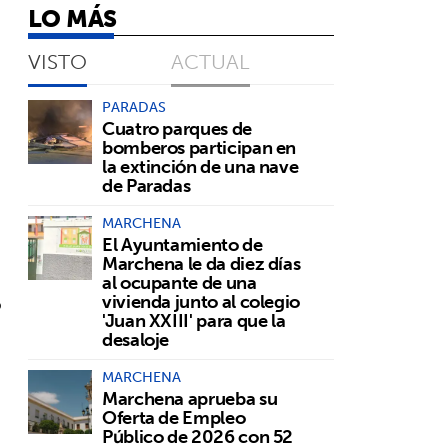
LO MÁS
VISTO
ACTUAL
PARADAS
Cuatro parques de
bomberos participan en
la extinción de una nave
de Paradas
MARCHENA
El Ayuntamiento de
Marchena le da diez días
al ocupante de una
o
vivienda junto al colegio
'Juan XXIII' para que la
desaloje
MARCHENA
Marchena aprueba su
Oferta de Empleo
Público de 2026 con 52