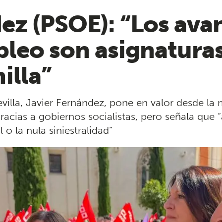
ez (PSOE): “Los ava
pleo son asignatura
illa”
evilla, Javier Fernández, pone en valor desde l
acias a gobiernos socialistas, pero señala que
 o la nula siniestralidad”