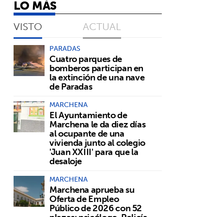
LO MÁS
VISTO
ACTUAL
PARADAS
Cuatro parques de
bomberos participan en
la extinción de una nave
de Paradas
MARCHENA
El Ayuntamiento de
Marchena le da diez días
al ocupante de una
vivienda junto al colegio
'Juan XXIII' para que la
desaloje
MARCHENA
Marchena aprueba su
Oferta de Empleo
Público de 2026 con 52