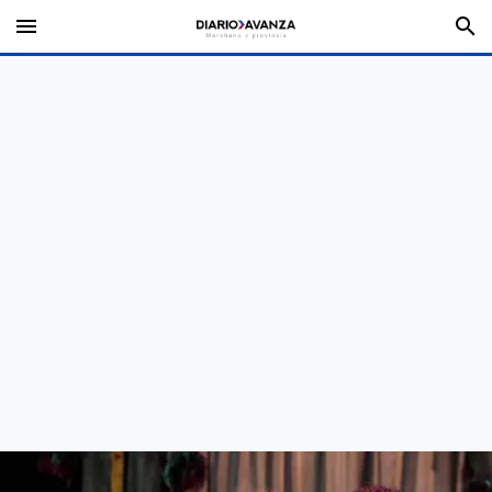
menu
search