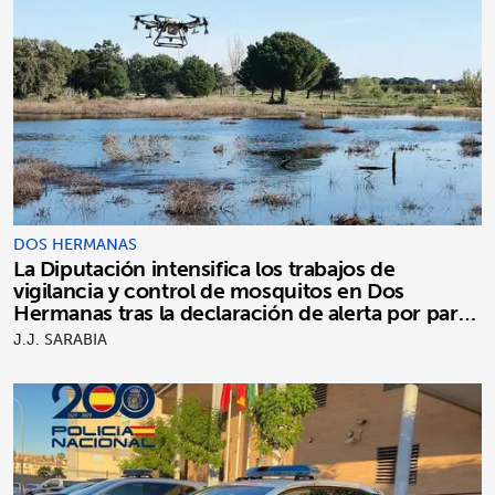
DOS HERMANAS
La Diputación intensifica los trabajos de
vigilancia y control de mosquitos en Dos
Hermanas tras la declaración de alerta por parte
de la Junta
J.J. SARABIA