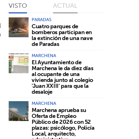
VISTO
ACTUAL
PARADAS
l
Cuatro parques de
bomberos participan en
á
la extinción de una nave
de Paradas
MARCHENA
El Ayuntamiento de
Marchena le da diez días
al ocupante de una
vivienda junto al colegio
'Juan XXIII' para que la
desaloje
MARCHENA
Marchena aprueba su
Oferta de Empleo
Público de 2026 con 52
plazas: psicólogo, Policía
Local, arquitecto,