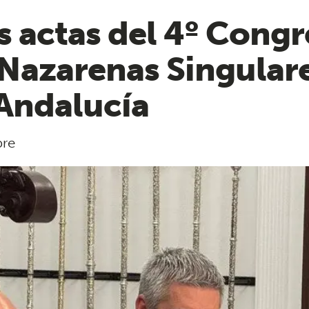
s actas del 4º Congr
azarenas Singulare
 Andalucía
bre