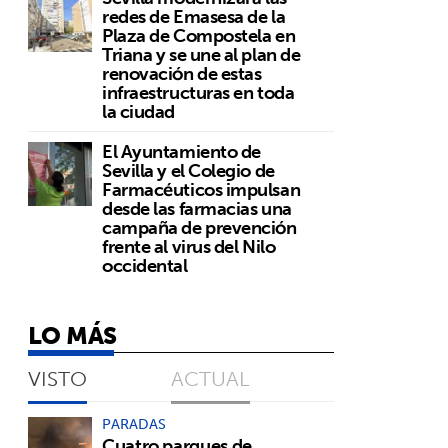
redes de Emasesa de la
Plaza de Compostela en
Triana y se une al plan de
renovación de estas
infraestructuras en toda
la ciudad
s
El Ayuntamiento de
Sevilla y el Colegio de
Farmacéuticos impulsan
desde las farmacias una
campaña de prevención
frente al virus del Nilo
occidental
LO MÁS
VISTO
ACTUAL
PARADAS
Cuatro parques de