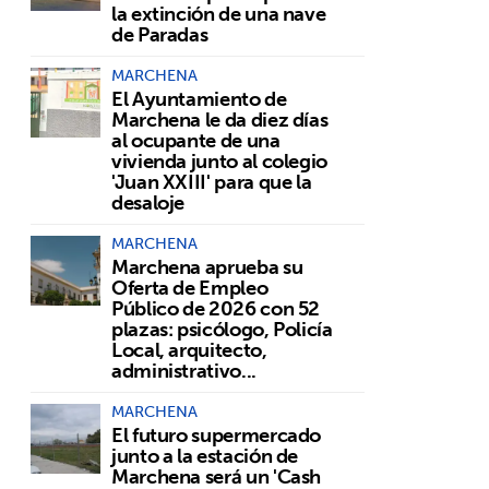
la extinción de una nave
de Paradas
MARCHENA
El Ayuntamiento de
Marchena le da diez días
al ocupante de una
vivienda junto al colegio
'Juan XXIII' para que la
desaloje
MARCHENA
Marchena aprueba su
Oferta de Empleo
Público de 2026 con 52
plazas: psicólogo, Policía
Local, arquitecto,
administrativo...
MARCHENA
El futuro supermercado
junto a la estación de
Marchena será un 'Cash