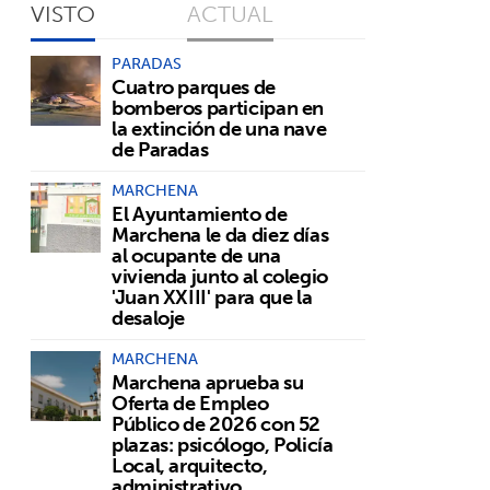
VISTO
ACTUAL
PARADAS
Cuatro parques de
bomberos participan en
la extinción de una nave
de Paradas
MARCHENA
El Ayuntamiento de
Marchena le da diez días
al ocupante de una
vivienda junto al colegio
a
'Juan XXIII' para que la
desaloje
MARCHENA
Marchena aprueba su
Oferta de Empleo
Público de 2026 con 52
plazas: psicólogo, Policía
Local, arquitecto,
administrativo...