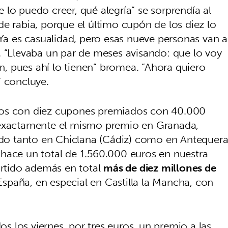
lo puedo creer, qué alegría” se sorprendía al
e rabia, porque el último cupón de los diez lo
“Ya es casualidad, pero esas nueve personas van a
. “Llevaba un par de meses avisando: que lo voy
an, pues ahí lo tienen” bromea. “Ahora quiero
” concluye.
ros con diez cupones premiados con 40.000
 exactamente el mismo premio en Granada,
o tanto en Chiclana (Cádiz) como en Antequer
hace un total de 1.560.000 euros en nuestra
rtido además en total
más de diez millones de
paña, en especial en Castilla la Mancha, con
 los viernes, por tres euros, un premio a las