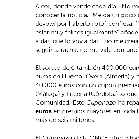
Alcor, donde vende cada día. “No me 
conocer la noticia. “Me da un poco d
devolví por haberlo roto” confiesa. 
estar muy felices igualmente” añade
a dar, que lo voy a dar... no me creí
seguir la racha, no me vale con uno
El sorteo dejó también 400.000 eu
euros en Huércal Overa (Almería) y
40.000 euros con un cupón premiad
(Málaga) y Lucena (Córdoba) lo que 
Comunidad. Este
Cuponazo
ha repa
euros
en premios mayores en toda Es
más de seis millones.
El
Cuponazo
de la ONCE ofrece todos