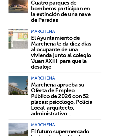
Cuatro parques de
bomberos participan en
la extinción de una nave
de Paradas
MARCHENA
El Ayuntamiento de
Marchena le da diez días
al ocupante de una
vivienda junto al colegio
'Juan XXIII' para que la
desaloje
MARCHENA
Marchena aprueba su
a
Oferta de Empleo
Público de 2026 con 52
plazas: psicólogo, Policía
Local, arquitecto,
administrativo...
MARCHENA
El futuro supermercado