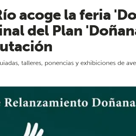
Río acoge la feria 'D
inal del Plan 'Doñan
putación
uiadas, talleres, ponencias y exhibiciones de av