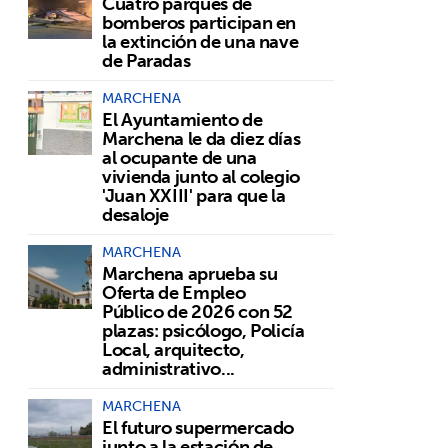
Cuatro parques de
bomberos participan en
la extinción de una nave
de Paradas
MARCHENA
El Ayuntamiento de
Marchena le da diez días
al ocupante de una
vivienda junto al colegio
'Juan XXIII' para que la
desaloje
MARCHENA
Marchena aprueba su
Oferta de Empleo
Público de 2026 con 52
plazas: psicólogo, Policía
Local, arquitecto,
administrativo...
MARCHENA
El futuro supermercado
junto a la estación de