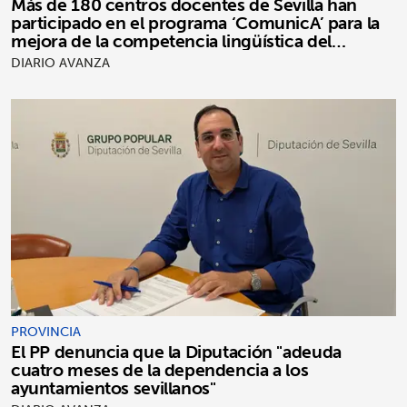
Más de 180 centros docentes de Sevilla han
participado en el programa ‘ComunicA’ para la
mejora de la competencia lingüística del
alumnado
DIARIO AVANZA
PROVINCIA
El PP denuncia que la Diputación "adeuda
cuatro meses de la dependencia a los
ayuntamientos sevillanos"