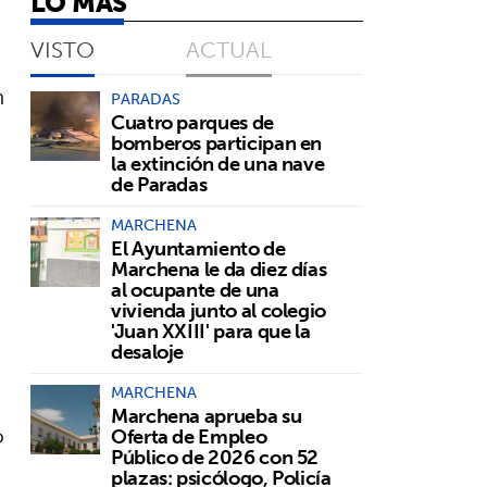
LO MÁS
VISTO
ACTUAL
n
PARADAS
Cuatro parques de
bomberos participan en
la extinción de una nave
de Paradas
MARCHENA
El Ayuntamiento de
Marchena le da diez días
al ocupante de una
n
vivienda junto al colegio
'Juan XXIII' para que la
desaloje
MARCHENA
Marchena aprueba su
o
Oferta de Empleo
Público de 2026 con 52
plazas: psicólogo, Policía