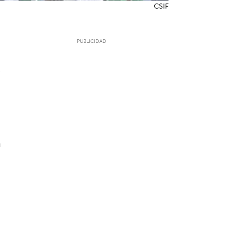
CSIF
6
a