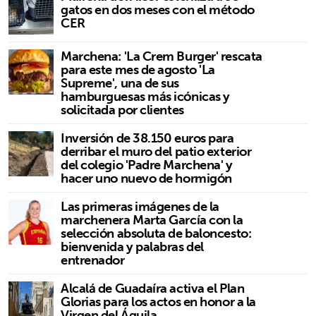
gatos en dos meses con el método
CER
Marchena: 'La Crem Burger' rescata
para este mes de agosto 'La
Supreme', una de sus
hamburguesas más icónicas y
solicitada por clientes
Inversión de 38.150 euros para
derribar el muro del patio exterior
del colegio 'Padre Marchena' y
hacer uno nuevo de hormigón
Las primeras imágenes de la
marchenera Marta García con la
selección absoluta de baloncesto:
bienvenida y palabras del
entrenador
Alcalá de Guadaíra activa el Plan
Glorias para los actos en honor a la
Virgen del Águila