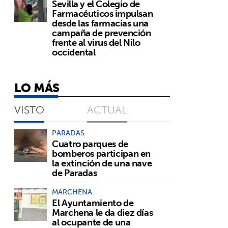
Sevilla y el Colegio de
Farmacéuticos impulsan
desde las farmacias una
campaña de prevención
frente al virus del Nilo
occidental
LO MÁS
VISTO
ACTUAL
PARADAS
Cuatro parques de
bomberos participan en
la extinción de una nave
de Paradas
MARCHENA
El Ayuntamiento de
Marchena le da diez días
al ocupante de una