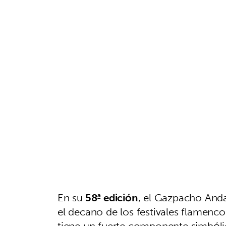
En su
58ª edición
, el Gazpacho And
el decano de los festivales flamen
tiene un fuerte componente simbólic