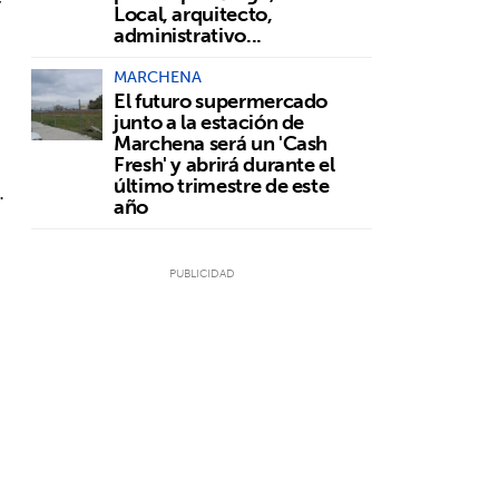
y
Local, arquitecto,
.
administrativo...
MARCHENA
El futuro supermercado
junto a la estación de
Marchena será un 'Cash
Fresh' y abrirá durante el
último trimestre de este
.
año