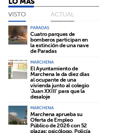
LO MÁS
VISTO
ACTUAL
PARADAS
Cuatro parques de
bomberos participan en
la extinción de una nave
de Paradas
MARCHENA
El Ayuntamiento de
Marchena le da diez días
al ocupante de una
vivienda junto al colegio
'Juan XXIII' para que la
desaloje
MARCHENA
Marchena aprueba su
Oferta de Empleo
Público de 2026 con 52
plazas: psicólogo, Policía