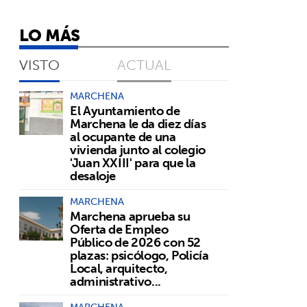
LO MÁS
VISTO
ACTUAL
MARCHENA
El Ayuntamiento de
Marchena le da diez días
al ocupante de una
vivienda junto al colegio
'Juan XXIII' para que la
desaloje
MARCHENA
Marchena aprueba su
Oferta de Empleo
Público de 2026 con 52
plazas: psicólogo, Policía
Local, arquitecto,
administrativo...
MARCHENA