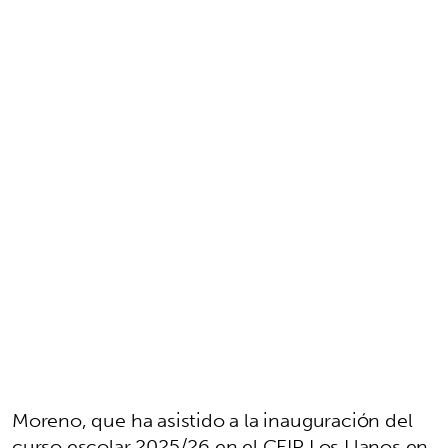
Moreno, que ha asistido a la inauguración del
curso escolar 2025/26 en el CEIP Los Llanos en