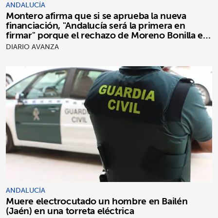
ANDALUCÍA
Montero afirma que si se aprueba la nueva
financiación, "Andalucía será la primera en
firmar" porque el rechazo de Moreno Bonilla es
"puro postureo"
DIARIO AVANZA
ANDALUCÍA
Muere electrocutado un hombre en Bailén
(Jaén) en una torreta eléctrica