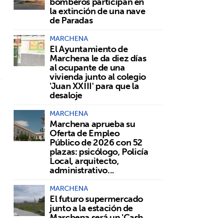
bomberos participan en
la extinción de una nave
de Paradas
MARCHENA
El Ayuntamiento de
Marchena le da diez días
al ocupante de una
vivienda junto al colegio
'Juan XXIII' para que la
desaloje
MARCHENA
Marchena aprueba su
Oferta de Empleo
Público de 2026 con 52
plazas: psicólogo, Policía
Local, arquitecto,
administrativo...
MARCHENA
El futuro supermercado
junto a la estación de
Marchena será un 'Cash