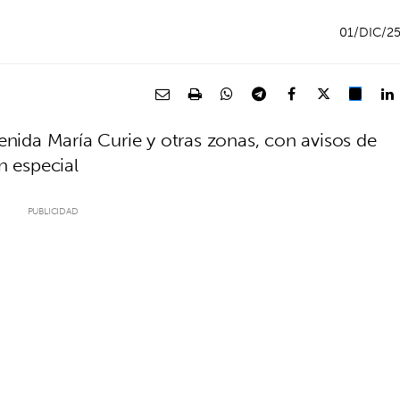
01/DIC/2
enida María Curie y otras zonas, con avisos de
n especial