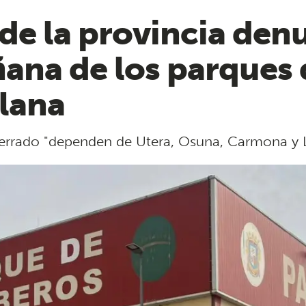
e la provincia denu
ñana de los parques
llana
errado "dependen de Utera, Osuna, Carmona y L