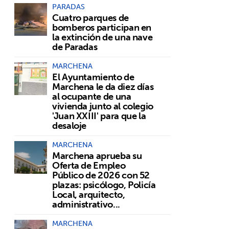
PARADAS
Cuatro parques de
bomberos participan en
la extinción de una nave
de Paradas
MARCHENA
El Ayuntamiento de
Marchena le da diez días
al ocupante de una
vivienda junto al colegio
'Juan XXIII' para que la
desaloje
MARCHENA
Marchena aprueba su
Oferta de Empleo
Público de 2026 con 52
plazas: psicólogo, Policía
Local, arquitecto,
administrativo...
MARCHENA