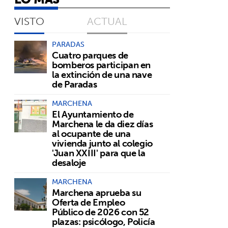
VISTO
ACTUAL
PARADAS
Cuatro parques de
bomberos participan en
la extinción de una nave
de Paradas
MARCHENA
El Ayuntamiento de
Marchena le da diez días
al ocupante de una
vivienda junto al colegio
'Juan XXIII' para que la
desaloje
MARCHENA
Marchena aprueba su
Oferta de Empleo
Público de 2026 con 52
plazas: psicólogo, Policía