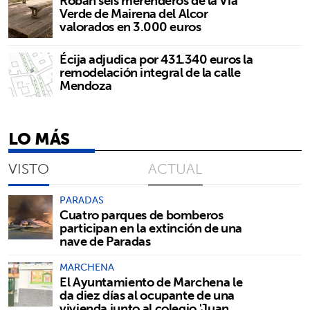
Roban seis merenderos de la Vía
Verde de Mairena del Alcor
valorados en 3.000 euros
Écija adjudica por 431.340 euros la
remodelación integral de la calle
Mendoza
LO MÁS
VISTO
ACTUAL
PARADAS
Cuatro parques de bomberos
participan en la extinción de una
nave de Paradas
MARCHENA
El Ayuntamiento de Marchena le
da diez días al ocupante de una
vivienda junto al colegio 'Juan