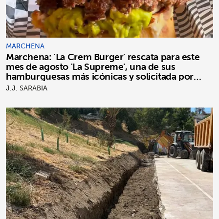
MARCHENA
Marchena: 'La Crem Burger' rescata para este
mes de agosto 'La Supreme', una de sus
hamburguesas más icónicas y solicitada por
clientes
J.J. SARABIA