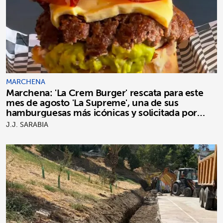
MARCHENA
Marchena: 'La Crem Burger' rescata para este
mes de agosto 'La Supreme', una de sus
hamburguesas más icónicas y solicitada por
clientes
J.J. SARABIA