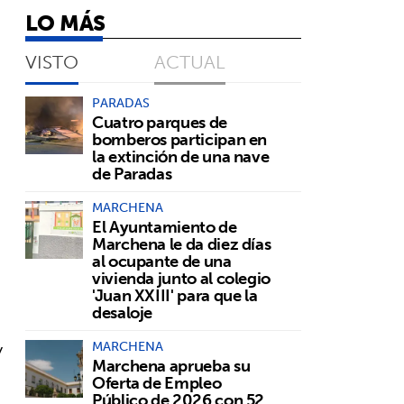
LO MÁS
VISTO
ACTUAL
PARADAS
Cuatro parques de
bomberos participan en
la extinción de una nave
de Paradas
MARCHENA
El Ayuntamiento de
Marchena le da diez días
al ocupante de una
vivienda junto al colegio
'Juan XXIII' para que la
desaloje
y
MARCHENA
Marchena aprueba su
Oferta de Empleo
Público de 2026 con 52