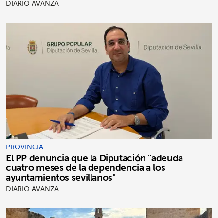
alumnado
DIARIO AVANZA
PROVINCIA
El PP denuncia que la Diputación "adeuda
cuatro meses de la dependencia a los
ayuntamientos sevillanos"
DIARIO AVANZA