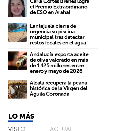
Carla Cortés Brenes logra
el Premio Extraordinario
de ESO en Arahal
Lantejuela cierra de
urgencia su piscina
municipal tras detectar
restos fecales en el agua
Andalucía exporta aceite
de oliva valorado en más
de 1.425 millones entre
enero y mayo de 2026
Alcalá recupera la peana
histórica de la Virgen del
Águila Coronada
o
LO MÁS
VISTO
ACTUAL