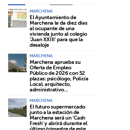
MARCHENA
El Ayuntamiento de
Marchena le da diez días
al ocupante de una
vivienda junto al colegio
'Juan XXIII' para que la
desaloje
MARCHENA
Marchena aprueba su
Oferta de Empleo
Público de 2026 con 52
plazas: psicólogo, Policía
Local, arquitecto,
administrativo...
MARCHENA
El futuro supermercado
junto a la estación de
Marchena será un 'Cash
Fresh' y abrirá durante el
último trimestre de este