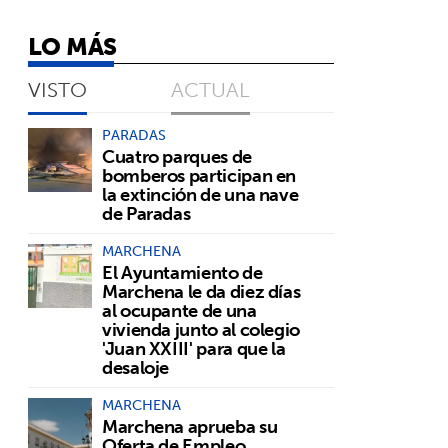
LO MÁS
VISTO
ACTUAL
PARADAS
Cuatro parques de
bomberos participan en
la extinción de una nave
de Paradas
MARCHENA
El Ayuntamiento de
Marchena le da diez días
al ocupante de una
vivienda junto al colegio
'Juan XXIII' para que la
desaloje
MARCHENA
Marchena aprueba su
Oferta de Empleo