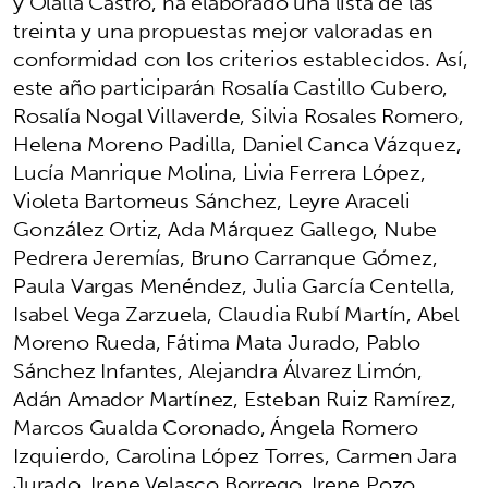
y Olalla Castro, ha elaborado una lista de las
treinta y una propuestas mejor valoradas en
conformidad con los criterios establecidos. Así,
este año participarán Rosalía Castillo Cubero,
Rosalía Nogal Villaverde, Silvia Rosales Romero,
Helena Moreno Padilla, Daniel Canca Vázquez,
Lucía Manrique Molina, Livia Ferrera López,
Violeta Bartomeus Sánchez, Leyre Araceli
González Ortiz, Ada Márquez Gallego, Nube
Pedrera Jeremías, Bruno Carranque Gómez,
Paula Vargas Menéndez, Julia García Centella,
Isabel Vega Zarzuela, Claudia Rubí Martín, Abel
Moreno Rueda, Fátima Mata Jurado, Pablo
Sánchez Infantes, Alejandra Álvarez Limón,
Adán Amador Martínez, Esteban Ruiz Ramírez,
Marcos Gualda Coronado, Ángela Romero
Izquierdo, Carolina López Torres, Carmen Jara
Jurado, Irene Velasco Borrego, Irene Pozo