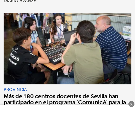
DIARIO AVANZA
PROVINCIA
Más de 180 centros docentes de Sevilla han
participado en el programa ‘ComunicA’ para la
×
mejora de la competencia lingüística del
alumnado
DIARIO AVANZA